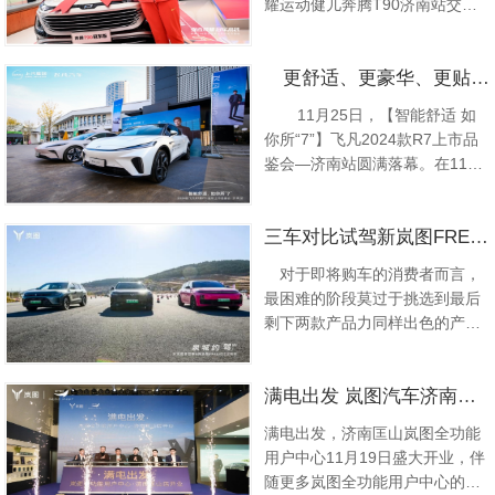
耀运动健儿奔腾T90济南站交付
么，2024款新岚图梦想家在产品
仪式正式举行，作为中国国家田
上具体...
径队官方合作伙伴，一汽奔腾向
更舒适、更豪华、更贴心!18.99万起2024款飞凡R7济南区域正式上市
亚运会女子铁饼冠军冯彬敬赠1台
奔腾T90冠军版车型。这是继10
11月25日，【智能舒适 如
月20日奔腾T90冠军版荣耀上
你所“7”】飞凡2024款R7上市品
市，一汽奔腾宣布向26位亚运田
鉴会—济南站圆满落幕。在11月
径冠军敬赠奔腾T90冠军...
17日的广州车展上2024款飞凡
R7正式上市，受到了不少青睐者
三车对比试驾新岚图FREE 谁的驾乘体验更高级、更优雅
的喜爱，这也是继广州车展后首
次登陆济南，据悉，2024款飞凡
对于即将购车的消费者而言，
R7正式上市，新车共推出3款车
最困难的阶段莫过于挑选到最后
型，售价1...
剩下两款产品力同样出色的产
品。不过，在我看来，选车其实
并不复杂，只需一次试驾便能解
满电出发 岚图汽车济南匡山全功能用户中心正式开业
决所有问题。近日，新岚图
FREE对比试驾会济南站在济南
满电出发，济南匡山岚图全功能
跑马场试驾场地举行，新岚图
用户中心11月19日盛大开业，伴
FREE以“智”为名约“驾”理想L7、
随更多岚图全功能用户中心的落
问界M7等友商竞品，通过零百加