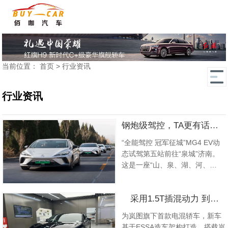
当前位置：
首页
>
行业资讯
行业资讯
钢炮级驾控，TA更有话语权 MG4 EV开启“全能驾控 冠军征城”济南站动态试驾
“全能驾控 冠军征城”MG4 EV动
态试驾第五站前往“泉城”济南。
这是一座“山、泉、湖、河、
城”交融一体的城市，素有“四面
荷花三面柳，一城山色半城湖”美
采用1.5T插混动力 到店实拍岚图追光PHEV
誉，自然风光与人文格调演绎出
万种风情。第五站亦是收官之
为岚图旗下首款电混轿车，新车
站，在这里，MG4 EV展现了TA
基于ESSA造车架构打造，搭载岚