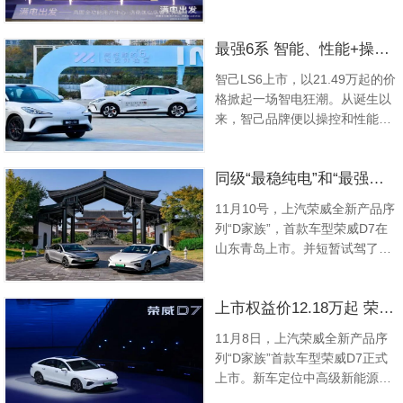
地，岚图将加速推动在全国的销
速、连续制动、...
售服务渠道扩展，持续提升各地
最强6系 智能、性能+操控 智己LS6道路试驾体验
区的渠道完整度与服务能力，进
一步满足当地消费者的全方位需
智己LS6上市，以21.49万起的价
求。 作为历史悠久的城市，
格掀起一场智电狂潮。从诞生以
济南是新能源汽车重点掘力的区
来，智己品牌便以操控和性能而
域市场。济南作为都市圈核心城
著称。除了价格方面优势，智己
市、国务院批复确...
LS6还有一大亮点，那便是标配
同级“最稳纯电”和“最强插混”荣威D7双车青岛正式上市
激光雷达在内的多项领先配置。
近日，我们有幸在青岛近距离深
11月10号，上汽荣威全新产品序
度体验了这台被誉为“史上最强6
列“D家族”，首款车型荣威D7在
系”的智能电动汽车。此次场地试
山东青岛上市。并短暂试驾了—
驾体验分为两个部分，一是赛道
荣威D7 ，它提供了EV和DMH两
场地，...
种选择，DMH主打长续航超省
上市权益价12.18万起 荣威D7诚意上市
油、EV主打进阶操控。那么这款
全新的车型将带来哪些惊喜呢?让
11月8日，上汽荣威全新产品序
我们一起来体验一下。作为D家
列“D家族”首款车型荣威D7正式
族系列首款车型，荣威D7是上汽
上市。新车定位中高级新能源轿
新能源科技深厚底蕴和创...
车，其中，“后驱纯电云感座