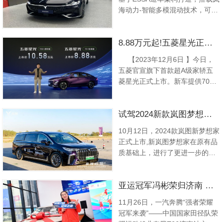
的多面实力，为整个主题试驾画
海动力-智能多模混动技术，可支
上圆满句号!从酒店启程，...
持纯电/增程/高速混联直驱等多种
动力模式，CLTC纯电续航里程达
8.88万元起!五菱星光正式上市，重塑A级家轿价值新标杆
262km，综合续航里程为
1260km。今天我们就来到济南
【2023年12月6日 】今日，
领秀城岚图店来看看岚图追光。
五菱官宣旗下首款超A级家轿五
设计方面，岚图追光PHEV采用
菱星光正式上市。新车提供70标
了官方称之为“引力光学”...
准版和150进阶版两款配置，价
格分别为8.88万元和10.58万
试驾2024新款岚图梦想家! 续航、动力+舒适全面提升
元。 即日起至2024年1
月31日，用户可通过五菱汽车
10月12日，2024款岚图新梦想家
APP、五菱汽车小程序、天猫、
正式上市,新岚图梦想家在原有品
抖音等线上渠...
质基础上，进行了更进一步的优
化升级。作为年度改款车型，新
岚图梦想家对之前老款车型上的
亚运冠军冯彬荣归济南 获赠一汽奔腾T90冠军版
一些槽点进行了针对性升级，新
车在配置以及功能上更加完善。
11月26日，一汽奔腾“强者荣耀
另外在动力系统以及续航方面，
冠军来袭”——中国国家田径队荣
新岚图梦想家也是再次升级。那