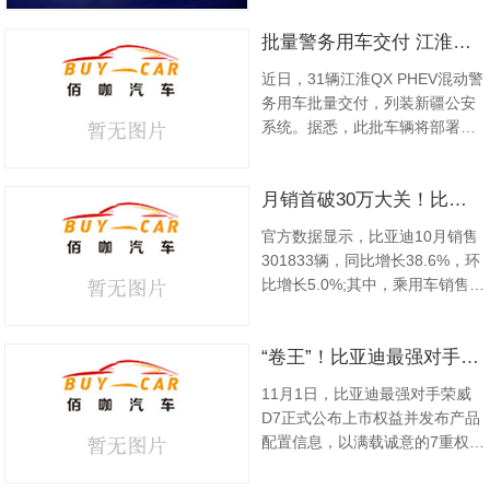
驾”荣威D7 EV上市权益价14.38
批量警务用车交付 江淮QX PHEV正式列装公安系统
万-17.08万元;“超级混动云感座
驾”荣威D7 DMH上市权益价
近日，31辆江淮QX PHEV混动警
12.18万-14.18万元，极具爆款潜
务用车批量交付，列装新疆公安
质。即日起，消费者通过荣威官
系统。据悉，此批车辆将部署到
方渠...
和田地区公安系统，为平安新疆
保驾护航，这也将是南疆地区首
月销首破30万大关！比亚迪10月汽车销量创新高
次迎来混动警务用车。 硬核
产品 实力担当 引领警务用车升级
官方数据显示，比亚迪10月销售
和田地区位于新疆最南端，昆仑
301833辆，同比增长38.6%，环
高山成弧形横贯东西，地形以山
比增长5.0%;其中，乘用车销售
地和盆地为主。由于这里高海
301095辆，同比增长38.4%，环
拔、多...
比增长4.9%，这是比亚迪首次单
“卷王”！比亚迪最强对手荣威D7公布上市权益！
月销量破30万。作为插混汽车的
开创者、领跑者，比亚迪10月
11月1日，比亚迪最强对手荣威
DM车型共销售135590辆，同比
D7正式公布上市权益并发布产品
增长18.6%;EV纯电动车型共销售
配置信息，以满载诚意的7重权益
1...
好礼和重塑新能源竞争格局的冠
军实力，强势进军中高级新能源