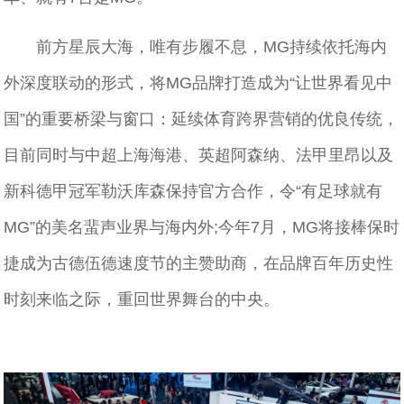
前方星辰大海，唯有步履不息，MG持续依托海内
外深度联动的形式，将MG品牌打造成为“让世界看见中
国”的重要桥梁与窗口：延续体育跨界营销的优良传统，
目前同时与中超上海海港、英超阿森纳、法甲里昂以及
新科德甲冠军勒沃库森保持官方合作，令“有足球就有
MG”的美名蜚声业界与海内外;今年7月，MG将接棒保时
捷成为古德伍德速度节的主赞助商，在品牌百年历史性
时刻来临之际，重回世界舞台的中央。