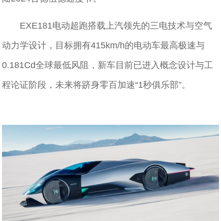
EXE181电动超跑搭载上汽领先的三电技术与空气
动力学设计，目标拥有415km/h的电动车最高极速与
0.181Cd全球最低风阻，新车目前已进入概念设计与工
程论证阶段，未来将跻身零百加速“1秒俱乐部”。