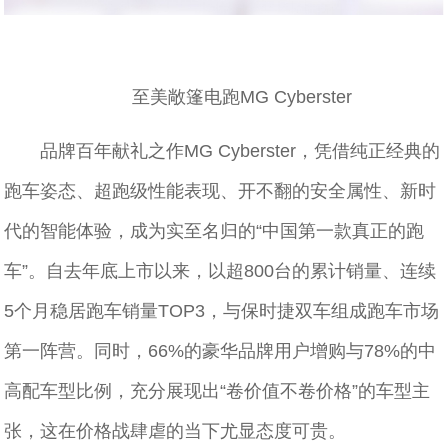
至美敞篷电跑MG Cyberster
品牌百年献礼之作MG Cyberster，凭借纯正经典的
跑车姿态、超跑级性能表现、开不翻的安全属性、新时
代的智能体验，成为实至名归的“中国第一款真正的跑
车”。自去年底上市以来，以超800台的累计销量、连续
5个月稳居跑车销量TOP3，与保时捷双车组成跑车市场
第一阵营。同时，66%的豪华品牌用户增购与78%的中
高配车型比例，充分展现出“卷价值不卷价格”的车型主
张，这在价格战肆虐的当下尤显态度可贵。