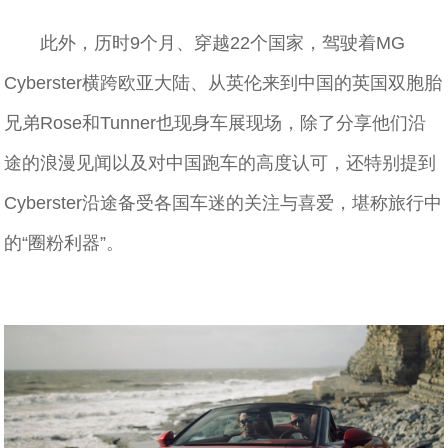
此外，历时9个月、穿越22个国家，驾驶着MG
Cyberster横跨欧亚大陆、从英伦来到中国的英国双胞胎
兄弟Rose和Tunner也现身车展现场，除了分享他们沿
途的浪漫见闻以及对中国跑车的高度认可，还特别提到
Cyberster沿途备受各国车迷的关注与喜爱，堪称旅行中
的“圈粉利器”。