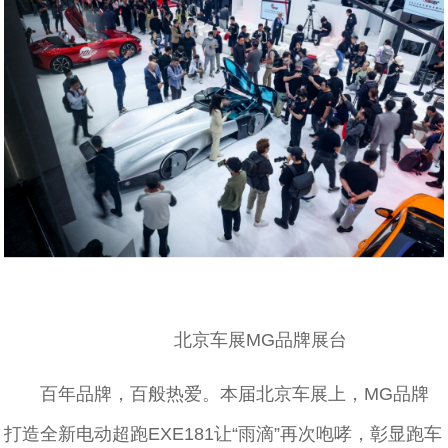
北京车展MG品牌展台
百年品牌，百般热爱。本届北京车展上，MG品牌
打造全新电动超跑EXE181让“雨滴”再次咆哮，彰显跑车