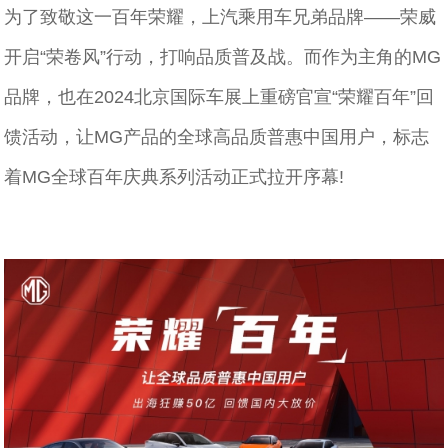
为了致敬这一百年荣耀，上汽乘用车兄弟品牌——荣威
开启“荣卷风”行动，打响品质普及战。而作为主角的MG
品牌，也在2024北京国际车展上重磅官宣“荣耀百年”回
馈活动，让MG产品的全球高品质普惠中国用户，标志
着MG全球百年庆典系列活动正式拉开序幕!