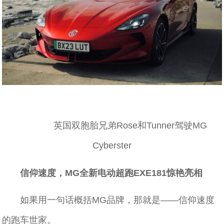
英国双胞胎兄弟Rose和Tunner驾驶MG
Cyberster
信仰速度，MG全新电动超跑EXE181惊艳亮相
如果用一句话概括MG品牌，那就是——信仰速度
的跑车世家。