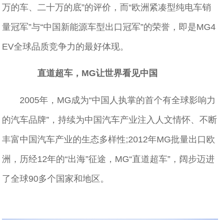
万的车、二十万的底”的评价，而“欧洲紧凑型纯电车销
量冠军”与“中国新能源车型出口冠军”的荣誉，即是MG4
EV全球品质竞争力的最好体现。
直道超车，MG让世界看见中国
2005年，MG成为“中国人执掌的首个有全球影响力
的汽车品牌”，持续为中国汽车产业注入人文情怀、不断
丰富中国汽车产业的生态多样性;2012年MG批量出口欧
洲，历经12年的“出海”征途，MG“直道超车”，阔步迈进
了全球90多个国家和地区。