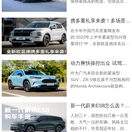
保持着很高的热度。凭借其出色
的产品实力，圈粉了众多新时代
用户。...
携多重礼享来袭！多场景试驾体验全新欧蓝德驾乘魅力
在今年中国汽车质量网发布
的“2022年上半年紧凑型SUV质
量排行”中，全新欧蓝德排名位于
前列，并以16.98-22.98万元的定
价正式上市，直接引爆了SUV市
动力爽快操控出众 试驾广汽本田致在e:HEV
场热点。历经二十余年四代传
承，全新欧蓝德以威风外观、质
作为广汽本田全新的紧凑型
享空间、动感驾控、科技安全四
SUV，ZR-V致在基于与型格相同
大硬核实力全面进化而来，为广
的Honda Architecture新架构平
汽三菱开启品牌向上发展新征
台所打造，定位介于缤智及皓影
程。承袭了广汽三菱专业SUV基
之间。在此前我已经对致在1.5T
因的全新欧蓝德，更惊喜降临全
新一代蔚来ES8怎么选？看这篇就够了
燃油版进行了深度的测试，它在
国数座城市，开启新一轮试驾体
动力、制动以及驾控方面都有着
验活动。...
人到三十，就想给自己换一台宽
相当不错的表现。...
敞、大气一点的车辆。风格太沉
稳的不行，毕竟我还年轻，但外