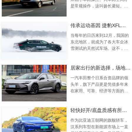
还有同级唯一的无框车门和掀背
是常规操作，这叫扬长避短。但
尾门，以及源自德系的纯正驾控
一款不以能耗见长的大车却要来
品质，可以说是在有限预算内能
测试油耗，这就是反向操作了，
让人得到最出色体验的运动轿跑
传承运动基因 捷豹XFL冰雪试驾
需要勇气，更需要实力。但这样
了。...
的事情，江淮星锐 ( 参数 | 询价 |
当每年的日历来到12月，我国的
图片 ) 已经干了很多次了。...
东北地区，就成为了各大车企冰
雪测试的天然试车场。这不，黑
河寒区试车节已经举办了两届，
而我们借着这次试车节及CCPC
居家出行的新选择，场地试驾一汽丰田bZ3
中国汽车冰雪挑战赛的机会，在
冰冻的黑龙江面上，体验了一把
一汽丰田整个日系合资品牌的领
捷豹XFL ( 参数 | 询价 | 图片 ) 的
头羊，旗下产品更是凭借多年来
冰雪魅力。...
在家用、可靠、经济等方面的优
势，在市场打下了良好口碑；同
时一汽丰田用实力在2022年实现
轻快好开/底盘质感有所提升 试驾比亚迪汉EV
销量破千万的好成绩，并且 bZ系
列的推出，也意味着一汽丰田将
作为比亚迪王朝网的旗舰轿车，
要迈进下一个时代。...
汉系列车型在新能源市场上一直