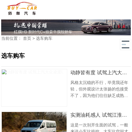
当前位置：
首页
>
选车购车
选车购车
动静皆有度 试驾上汽大众凌渡L
风格太沉稳的不行，毕竟我还年
轻，但外观设计太张扬的也接受
不了，因为他们往往缺乏成熟的
味道。而思来想去，在对比了众
多运动轿跑之后，我觉得最符合
实测油耗感人 试驾江淮星锐新5系
我需求的还是凌渡 ( 参数 | 询价 |
图片 ) L。它成熟但不显老气，时
这是一次别开生面的试驾，一般
尚的颜值下蕴含着丰富的阅历，
来说小车比操控、大车比空间才