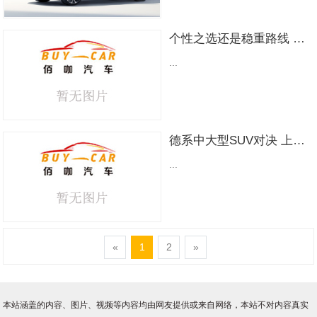
观设计太张扬的也接受不了，因
为他们往往缺乏成熟的味道。而
个性之选还是稳重路线 凌渡L对比速腾
思来想去，在对比了众多运动轿
跑之后，我觉得最符合我需求的
...
还是凌渡 ( 参数 | 询价 | 图片 )
L。它成熟但不显老气，时尚的颜
值下蕴含着丰富的阅历，还有同
级唯一的无框车门和掀背尾门，
以及源自德系的纯正驾控品质，
德系中大型SUV对决 上汽大众途昂X对比一汽大众揽巡
可以说是在有限预算内能让人得
到最出色体验的运动轿跑了...
...
«
1
2
»
本站涵盖的内容、图片、视频等内容均由网友提供或来自网络，本站不对内容真实