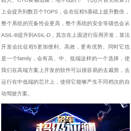
始人、CTO黄畅透露，地平线的下一代芯片首先在算力
上会提升到数百个TOPS，会在征程5基础上提升数倍，
整个系统的完备性会更高，整个系统的安全等级也会从
ASIL-B提升到ASIL-D，其次在上面进行应用开发，算法
开发会比征程5更加便利、高效，更有优势。同时它也
是一个family，会有高、中、低端这样的一个选择，使
我们在高端方案上开发的软件可以很容易的去裁剪，去
运行在中低端的芯片上，使得它能够产生不同档次的自
动驾驶方案。