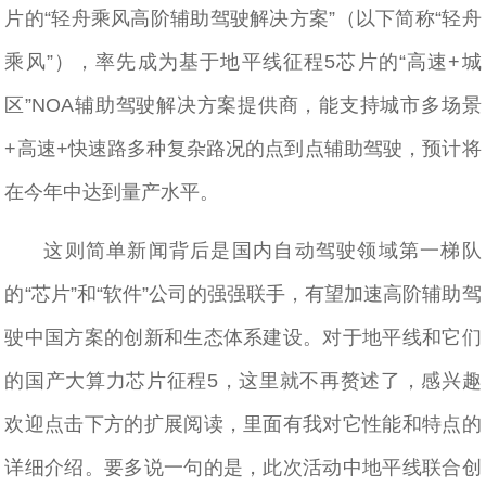
片的“轻舟乘风高阶辅助驾驶解决方案”（以下简称“轻舟
乘风”），率先成为基于地平线征程5芯片的“高速+城
区”NOA辅助驾驶解决方案提供商，能支持城市多场景
+高速+快速路多种复杂路况的点到点辅助驾驶，预计将
在今年中达到量产水平。
这则简单新闻背后是国内自动驾驶领域第一梯队
的“芯片”和“软件”公司的强强联手，有望加速高阶辅助驾
驶中国方案的创新和生态体系建设。对于地平线和它们
的国产大算力芯片征程5，这里就不再赘述了，感兴趣
欢迎点击下方的扩展阅读，里面有我对它性能和特点的
详细介绍。要多说一句的是，此次活动中地平线联合创