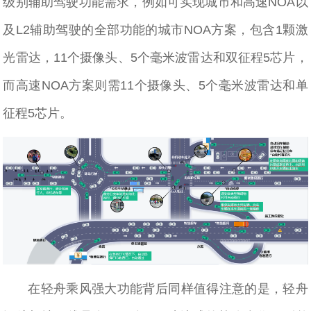
级别辅助驾驶功能需求，例如可实现城市和高速NOA以
及L2辅助驾驶的全部功能的城市NOA方案，包含1颗激
光雷达，11个摄像头、5个毫米波雷达和双征程5芯片，
而高速NOA方案则需11个摄像头、5个毫米波雷达和单
征程5芯片。
在轻舟乘风强大功能背后同样值得注意的是，轻舟