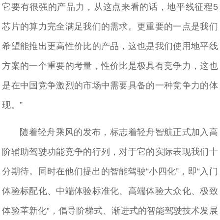
它要有很强的产品力，从这点来看的话，地平线征程5
芯片的算力完全满足我们的需求。更重要的一点是我们
希望能推出更高性价比的产品，这也是我们使用地平线
方案的一个重要的考量，性价比是极具有竞争力，这也
是在中国竞争激烈的市场中需要具备的一种竞争力的体
现。”
随着轻舟乘风的发布，标志着轻舟智航正式加入高
阶辅助驾驶功能竞争的行列，对于它的实际表现我们十
分期待。同时在他们提出的智能驾驶“小四化”，即“入门
体验标配化、中端体验标准化、高端体验大众化、极致
体验革新化”，倡导阶梯式、渐进式的智能驾驶技术发展