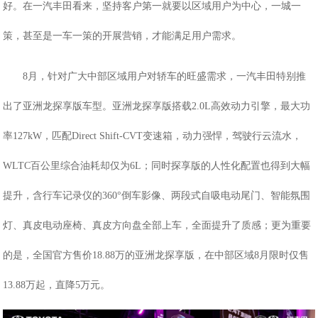
好。在一汽丰田看来，坚持客户第一就要以区域用户为中心，一城一
策，甚至是一车一策的开展营销，才能满足用户需求。
8月，针对广大中部区域用户对轿车的旺盛需求，一汽丰田特别推
出了亚洲龙探享版车型。亚洲龙探享版搭载2.0L高效动力引擎，最大功
率127kW，匹配Direct Shift-CVT变速箱，动力强悍，驾驶行云流水，
WLTC百公里综合油耗却仅为6L；同时探享版的人性化配置也得到大幅
提升，含行车记录仪的
360°倒车影像
、
两段式自吸电动尾
门、智能氛围
灯、
真皮电动座椅
、
真皮方向盘
全部上车，全面提升了质感；更为重要
的是，全国官方售价
18.88万的亚洲龙探享版，在中部区域8月限时仅售
13.88万起，直降5万元。