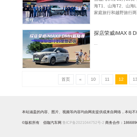
海T1、山海T2、山
家庭旅行和越野旅行两
和强者风范!车展现场，
探店荣威iMAX 
...
首页
«
10
11
12
1
本站涵盖的内容、图片、视频等内容均由网友提供或来自网络，本站不
©版权所有 佰咖汽车网
鲁ICP备2021044752号-2
商务合作：1866896