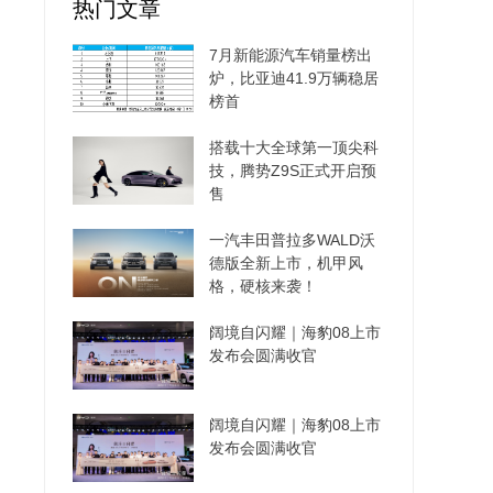
热门文章
7月新能源汽车销量榜出
炉，比亚迪41.9万辆稳居
榜首
搭载十大全球第一顶尖科
技，腾势Z9S正式开启预
售
一汽丰田普拉多WALD沃
德版全新上市，机甲风
格，硬核来袭！
阔境自闪耀｜海豹08上市
发布会圆满收官
阔境自闪耀｜海豹08上市
发布会圆满收官