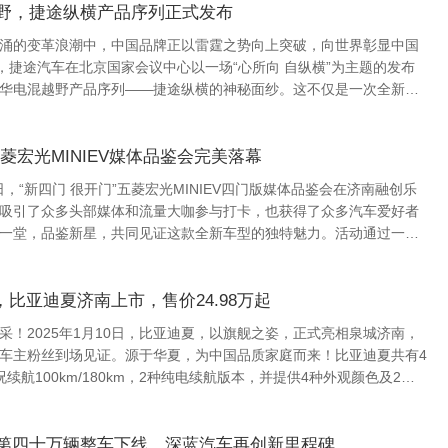
野，捷途纵横产品序列正式发布
涌的变革浪潮中，中国品牌正以雷霆之势向上突破，向世界彰显中国
汽车在北京国家会议中心以一场“心所向 自纵横”为主题的发布
华电混越野产品序列——捷途纵横的神秘面纱。这不仅是一次全新产
场关于中国品牌向上突围的宣言，...
五菱宏光MINIEV媒体品鉴会完美落幕
V四门版媒体品鉴会在济南融创乐
吸引了众多头部媒体和流量大咖参与打卡，也获得了众多汽车爱好者
一堂，品鉴新星，共同见证这款全新车型的独特魅力。活动通过一系
”，比亚迪夏济南上市，售价24.98万起
采！2025年1月10日，比亚迪夏，以旗舰之姿，正式亮相泉城济南，
车主粉丝到场见证。源于华夏，为中国品质家庭而来！比亚迪夏共有4
况续航100km/180km，2种纯电续航版本，并提供4种外观颜色及2种
98—30....
第四十万辆整车下线，深蓝汽车再创新里程碑