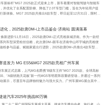
正式迎来上市，新车着重对智能驾驶与智能车
，并优化了全系配置阶梯、降低了2.0T车型门槛，旨在为年轻用户提
出6款车型，即日起至12月31日，限时一
进化，2025款唐DM-i上市品鉴会·济南站 圆满落幕
焕新进阶!11月16日，2025款唐DM-i正式亮相泉城济南。作为一款经
系列车型深受粉丝信赖，此次唐DM-i新车在济南华山环宇城的亮相便
粉参与品鉴。赋能家庭出行进阶，2025款唐DM-i共推出4款车型，
的...
发力 MG ES5&MG7 2025款亮相广州车展
州车展正式启幕，上汽MG名爵携“B级车王炸”MG7 2025款、全球高标
动展示，尽显百年品牌独特魅力与强大实力。广州车展MG展台其中，
途汽车2025年挑战80万辆
5日，第二十二届广州国际车展盛大开幕，捷途汽车携自由者、旅行者、山