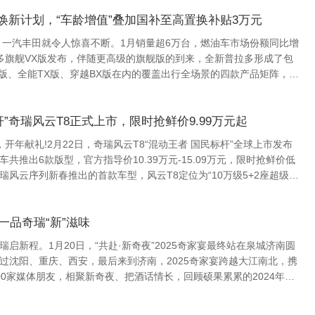
焕新计划，“车龄增值”叠加国补至高置换补贴3万元
月，一汽丰田就令人惊喜不断。1月销量超6万台，燃油车市场份额同比增
拉多旗舰VX版发布，伴随更高级的旗舰版的到来，全新普拉多形成了包
X版、全能TX版、穿越BX版在内的覆盖出行全场景的四款产品矩阵，无
梭，一汽丰田全新普拉多...
杆”奇瑞风云T8正式上市，限时抢鲜价9.99万元起
!2月22日，奇瑞风云T8“混动王者 国民标杆”全球上市发布
共推出6款版型，官方指导价10.39万元-15.09万元，限时抢鲜价低
奇瑞风云序列新春推出的首款车型，风云T8定位为“10万级5+2座超级电
，一品奇瑞“新”滋味
启新程。1月20日，“共赴·新奇夜”2025奇家宴最终站在泉城济南圆
过沈阳、重庆、西安，最后来到济南，2025奇家宴跨越大江南北，携
00家媒体朋友，相聚新奇夜、把酒话情长，回顾硕果累累的2024年、
25年。人间烟火...