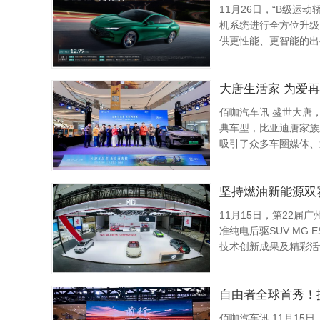
11月26日，“B级运动轿车新标杆”MG7 2025款
机系统进行全方位升级
供更性能、更智能的出行新体验。MG7 2025款共推
口价11.29万元-1...
大唐生活家 为爱再
佰咖汽车讯 盛世大唐，
典车型，比亚迪唐家族
吸引了众多车圈媒体、迪
凭借17.98万~20.78万元
坚持燃油新能源双赛道
11月15日，第22届广
准纯电后驱SUV MG ES5、“A级轿跑天花板”新一代MG5等明星阵容重磅登场，并通过一系列
技术创新成果及精彩活
MG7 2025款聚...
自由者全球首秀！捷
佰咖汽车讯 11月1