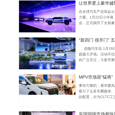
让世界爱上豪华越
在全球汽车产业风起云
力量。1月22日小年夜，捷途
会，正式揭开了全新豪
品序列的发布，更是一
“新四门 很开门” 
佰咖汽车讯 1月19日，“新四门 很开门”五菱宏光MINIE
园盛大开场。活动不仅
的广泛关注，大家齐聚
列精彩...
MPV市场迎“猛将
秉东方雅韵，展华夏风
吸引了众多车圈媒体、
款配置，分为CLTC工
内饰配色可选，售价为24.
实现同级市场最快