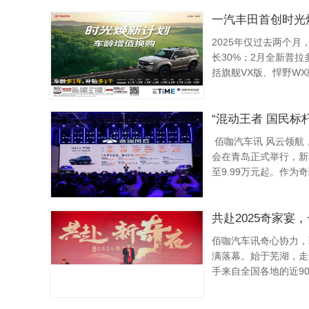
一汽丰田首创时光
2025年仅过去两个
长30%；2月全新普
括旗舰VX版、悍野W
论长途穿越，还是都市穿
“混动王者 国民标
佰咖汽车讯 风云领航，开年献礼
会在青岛正式举行，新车
至9.99万元起。作为
混SUV”...
共赴2025奇家宴
佰咖汽车讯奇心协力，瑞
满落幕。始于芜湖，走
手来自全国各地的近9
展望机遇和挑战并存的20