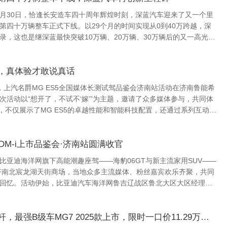
12月30日，恰逢长安造车四十周年辉煌时刻，深蓝汽车迎来了又一个里
第四十万辆整车正式下线。以29个月的时间实现从0到40万跨越，深
录，这也是继深蓝最快突破10万辆、20万辆、30万辆后的又一高光时
在现场深...
试驾，真体验才敢说真话
长测试驾品鉴会济南站活动在济南鲁能希
次活动以“想开了，不试不‘嫁’”为主题，邀请了众多媒体参与，共同体
...
5DM-i上市品鉴会·济南站圆满收官
，比亚迪海洋网旗下高能潮趣座驾——海豹06GT与新主流家用SUV——
现身济南北宸龙湖天街商场，当地众多主流媒体、粉丝嘉宾欢乐齐聚，共同
回忆。活动伊始，比亚迪汽车海洋网鲁吉辽战区鲁北大区大区经理胡
了比亚迪海洋在新能源汽...
全能座驾、全面标杆，最强B级车MG7 2025款上市，限时一口价11.29万元起