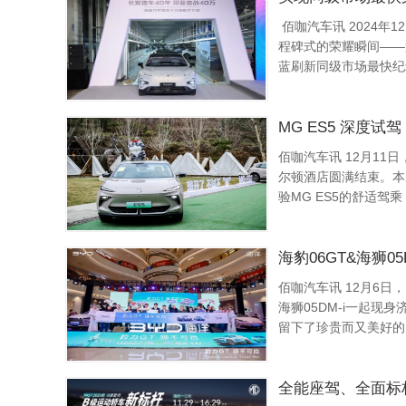
佰咖汽车讯 2024年
程碑式的荣耀瞬间——
蓝刷新同级市场最快纪
刻。深蓝汽车总裁邓承浩
MG ES5 深度
佰咖汽车讯 12月11日，上汽名爵MG ES5全国媒体
尔顿酒店圆满结束。本
验MG ES5的舒适驾乘，不仅展示了MG ES5的卓越性能和智能科技配置，还通过系列互动体
验和道路实测驾乘环节，
海豹06GT&海狮0
佰咖汽车讯 12月6日
海狮05DM-i一起
留下了珍贵而又美好的
凯登台致辞，与大家分享