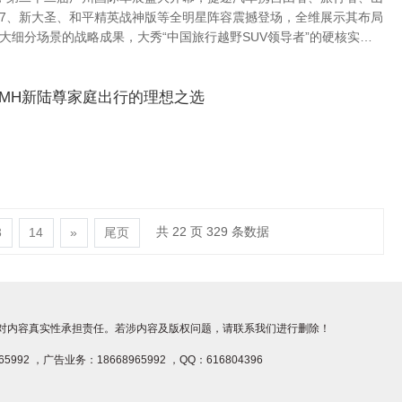
海L7、新大圣、和平精英战神版等全明星阵容震撼登场，全维展示其布局
大细分场景的战略成果，大秀“中国旅行越野SUV领导者”的硬核实力
捷途方盒子冠军家族再度...
8 DMH新陆尊家庭出行的理想之选
共 22 页 329 条数据
3
14
»
尾页
对内容真实性承担责任。若涉内容及版权问题，请联系我们进行删除！
5992 ，广告业务：18668965992 ，QQ：616804396