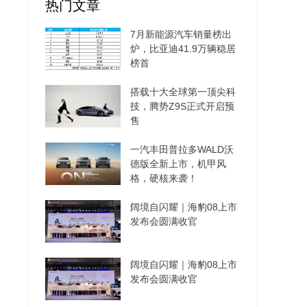
热门文章
7月新能源汽车销量榜出
炉，比亚迪41.9万辆稳居
榜首
搭载十大全球第一顶尖科
技，腾势Z9S正式开启预
售
一汽丰田普拉多WALD沃
德版全新上市，机甲风
格，硬核来袭！
阔境自闪耀｜海豹08上市
发布会圆满收官
阔境自闪耀｜海豹08上市
发布会圆满收官