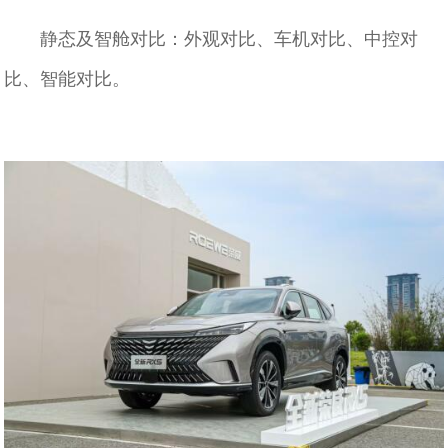
静态及智舱对比：外观对比、车机对比、中控对
比、智能对比。