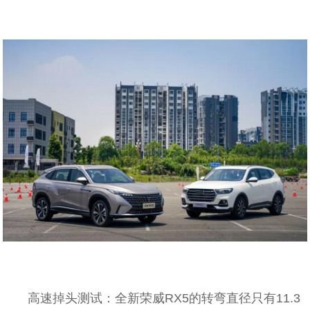
高速掉头测试：全新荣威RX5的转弯直径只有11.3