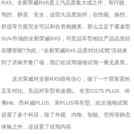
RX5。全新荣威RX5是上汽品质集大成之作，有行驶、
驾控、静音、安全，这四大品质加持，在性能、操控、
舒适等方面完全可以和合资相媲美。那么立足于紧凑型
SUV市场的全新荣威RX5，与竞品车型相比产品品质好
在哪里呢?为此，“全新荣威RX5 品质对比试驾”活动来
到了济南齐鲁广场，我们在试驾场地试驾一番见真章。
这次荣威对全新RX5很有信心，做了一个背靠背的
五车对比。竞品对车型有途观L、长安CS75 PLUS、哈
弗H6、昂科威PLUS、宋PLUS等车型。此次场地试驾
设置了多个科目，除了外观、内饰、智能、空间等静态
体验之外，还设置了试驾内容.