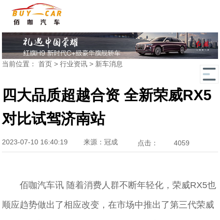
当前位置：
首页
>
行业资讯
>
新车消息
四大品质超越合资 全新荣威RX5
对比试驾济南站
2023-07-10 16:40:19
来源：冠成
点击：
4059
佰咖汽车讯 随着消费人群不断年轻化，荣威RX5也
顺应趋势做出了相应改变，在市场中推出了第三代荣威