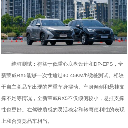
绕桩测试：得益于低重心底盘设计和DP-EPS，全
新荣威RX5能够一次性通过40-45KM/h绕桩测试。相较
于自主竞品车出现的严重车身摆动、车身倾侧和悬挂支
撑不足等情况，全新荣威RX5不仅倾侧较小，悬挂支撑
性也更好。在驾驶质感的灵活稳定和转弯便利性的表现
上和合资竞品车相当。