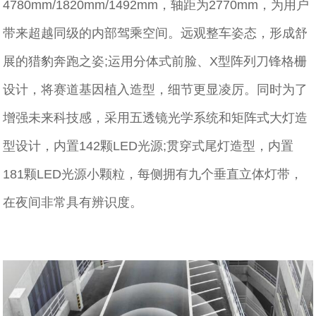
4780mm/1820mm/1492mm，轴距为2770mm，为用户
带来超越同级的内部驾乘空间。远观整车姿态，形成舒
展的猎豹奔跑之姿;运用分体式前脸、X型阵列刀锋格栅
设计，将赛道基因植入造型，细节更显凌厉。同时为了
增强未来科技感，采用五透镜光学系统和矩阵式大灯造
型设计，内置142颗LED光源;贯穿式尾灯造型，内置
181颗LED光源小颗粒，每侧拥有九个垂直立体灯带，
在夜间非常具有辨识度。