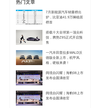
热门文章
7月新能源汽车销量榜出
炉，比亚迪41.9万辆稳居
榜首
搭载十大全球第一顶尖科
技，腾势Z9S正式开启预
售
一汽丰田普拉多WALD沃
德版全新上市，机甲风
格，硬核来袭！
阔境自闪耀｜海豹08上市
发布会圆满收官
阔境自闪耀｜海豹08上市
发布会圆满收官