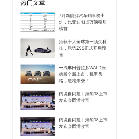
热门文章
7月新能源汽车销量榜出
炉，比亚迪41.9万辆稳居
榜首
搭载十大全球第一顶尖科
技，腾势Z9S正式开启预
售
一汽丰田普拉多WALD沃
德版全新上市，机甲风
格，硬核来袭！
阔境自闪耀｜海豹08上市
发布会圆满收官
阔境自闪耀｜海豹08上市
发布会圆满收官