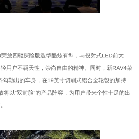
AV4荣放四驱探险版造型酷炫有型，与投射式LED前大
轻用户不羁天性，崇尚自由的精神。同时，新RAV4荣
，由多线条勾勒出的车身，在19英寸切削式铝合金轮毂的加持
放将以“双前脸”的产品阵容，为用户带来个性十足的出
求。