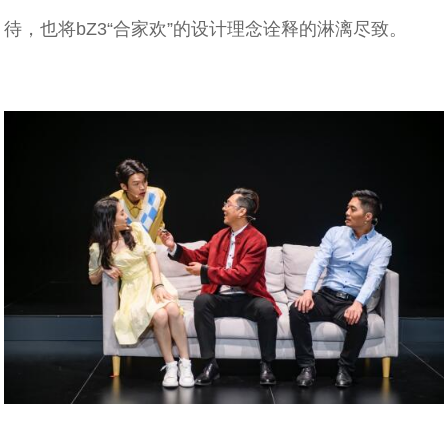
待，也将bZ3“合家欢”的设计理念诠释的淋漓尽致。